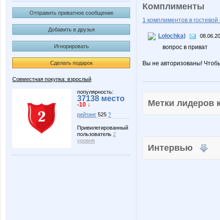
Комплименты
Отправить приватное сообщение
1 комплиментов в гостевой 
Добавить в друзья
Lolochka)
08.06.2
Игнорировать
вопрос в приват
Сделать подарок
Вы не авторизованы! Чтоб
Совместная покупка: взрослый
популярность:
37138 место
Метки лидеров
-10 ↓
рейтинг
525
?
Привилегированный
пользователь
2
уровня
Интервью