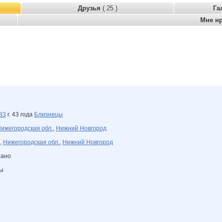
Друзья
( 25 )
Га
Мне н
83
г. 43 года
Близнецы
ижегородская обл.
,
Нижний Новгород
,
Нижегородская обл.
,
Нижний Новгород
зано
ны