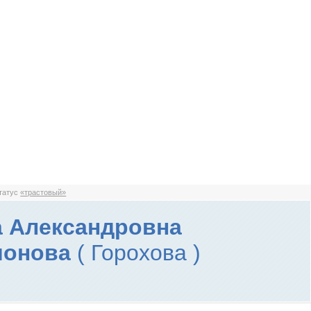
статус
«трастовый»
 Александровна
монова
( Горохова )