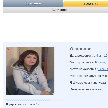
Основное
Блог
( 0 )
Шпионаж
Основное
Дата рождения :
1 Июня
19
Место рождения :
Россия
,
Н
Место нахождения :
Россия
Место проживания : не ука
Любимые места : не указа
Интересы : не указаны
Портрет заполнен на 77 %