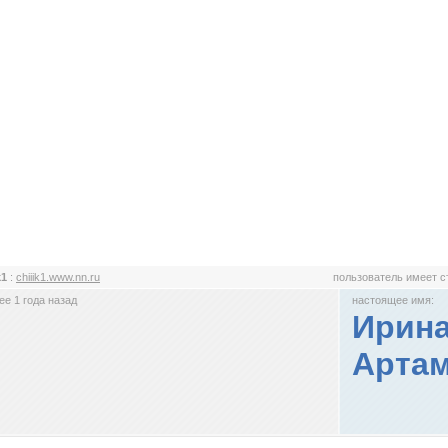
k1
:
chiiik1.www.nn.ru
пользователь имеет 
е 1 года назад
настоящее имя:
Ирина
Арта