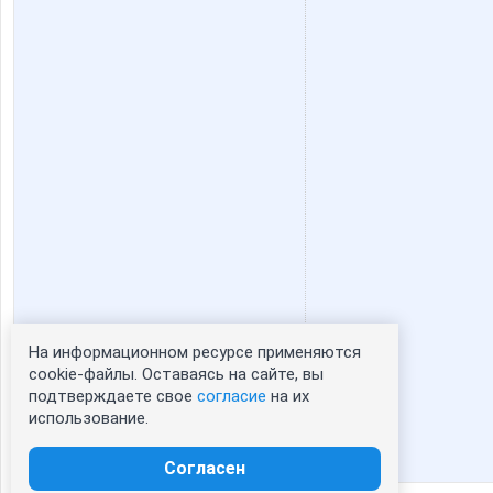
На информационном ресурсе применяются
Статистика портрета:
cookie-файлы. Оставаясь на сайте, вы
подтверждаете свое
согласие
на их
сейчас просматривают портрет - 0
использование.
зарегистрированные пользователи
посетившие портрет за 7 дней - 0
Согласен